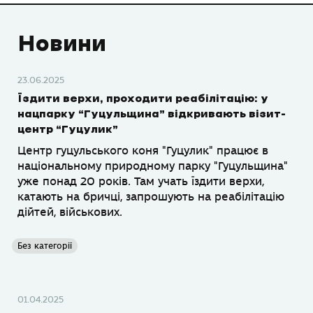
Новини
23.06.2025
Їздити верхи, проходити реабілітацію: у
нацпарку “Гуцульщина” відкривають візит-
центр “Гуцулик”
Центр гуцульського коня "Гуцулик" працює в
національному природному парку "Гуцульщина"
уже понад 20 років. Там учать їздити верхи,
катають на бричці, запрошують на реабілітацію
дійтей, військових.
Без категорії
01.04.2025