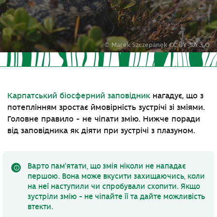
© Marek Szczepanek CC BY-SA 3.0
Карпатський біосферний заповідник
нагадує, що з
потеплінням зростає ймовірність зустрічі зі зміями.
Головне правило - не чіпати змію. Нижче поради
від заповідника як діяти при зустрічі з плазуном.
Варто пам'ятати, що змія ніколи не нападає
першою. Вона може вкусити захищаючись, коли
на неї наступили чи спробували схопити. Якщо
зустріли змію - не чіпайте її та дайте можливість
втекти.