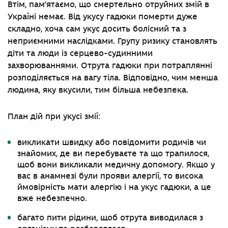
Втім, пам’ятаємо, що смертельно отруйних змій в
Україні немає. Від укусу гадюки померти дуже
складно, хоча сам укус досить болісний та з
неприємними наслідками. Групу ризику становлять
діти та люди із серцево-судинними
захворюваннями. Отрута гадюки при потраплянні
розподіляється на вагу тіла. Відповідно, чим менша
людина, яку вкусили, тим більша небезпека.
План дій при укусі змії:
викликати швидку або повідомити родичів чи
знайомих, де ви перебуваєте та що трапилося,
щоб вони викликали медичну допомогу. Якщо у
вас в анамнезі були прояви алергії, то висока
ймовірність мати алергію і на укус гадюки, а це
вже небезпечно.
багато пити рідини, щоб отрута виводилася з