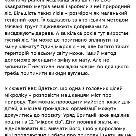
квадратних метрів землі і зробили з неї природний
ліс. Більшість таких лісів
–
розміром як маленький
тенісний корт. Їх саджають за японським методом
Міявакі. Грунт підживлюють добривами та
висаджують дерева. А за кілька років тут виростає
густий ліс. Чи може це позитивно вплинути на
зміну клімату? Один мікроліс
–
ні, але багато таких
територій по всьому світу може. Такий метод
допоможе зменшити зміну клімату. Але не
зупинити її негативні наслідки зовсім, бо для цього
треба припинити викиди вуглецю.
У сюжеті BBC йдеться, що одна з головних цілей
мікролісу
–
розповісти мешканцям міст про
природу. Там можна проводити майстер-класи для
дітей, а місцеві громадські організації можуть
долучитись до проєкту. Уряд Британії вже виділив
кошти на 12 "мікролісів
"
. Діти повинні знати, як
відновлювати ліс, вивчати його, щоб у дорослому
віці продовжувати дбати про природу і знати, як це