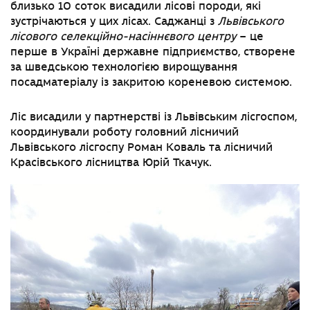
близько 10 соток висадили лісові породи, які
зустрічаються у цих лісах. Саджанці
з
Львівського
лісового селекційно-насіннєвого центру
–
це
перше в Україні державне підприємство, створене
за шведською технологією вирощування
посадматеріалу із закритою кореневою системою.
Ліс висадили у партнерстві із Львівським лісгоспом,
координували роботу головний лісничий
Львівського лісгоспу Роман Коваль та лісничий
Красівського лісництва Юрій Ткачук.