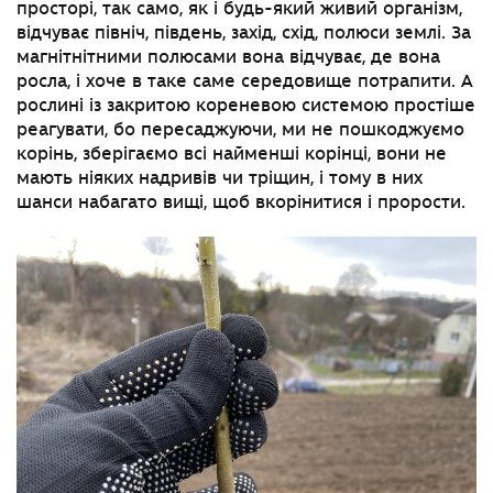
просторі, так само, як і будь-який живий організм,
відчуває північ, південь, захід, схід, полюси землі. За
магнітнітними полюсами вона відчуває, де вона
росла, і хоче в таке саме середовище потрапити. А
рослині із закритою кореневою системою простіше
реагувати, бо пересаджуючи, ми не пошкоджуємо
корінь, зберігаємо всі найменші корінці, вони не
мають ніяких надривів чи тріщин, і тому в них
шанси набагато вищі, щоб вкорінитися і прорости.