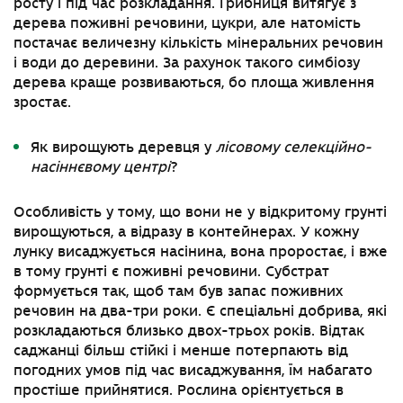
росту і під час розкладання. Грибниця витягує з
дерева поживні речовини, цукри, але натомість
постачає величезну кількість мінеральних речовин
і води до деревини. За рахунок такого симбіозу
дерева краще розвиваються, бо площа живлення
зростає.
Як вирощують деревця у
лісовому селекційно-
насіннєвому центрі
?
Особливість у тому, що вони не у відкритому грунті
вирощуються, а відразу в контейнерах. У кожну
лунку висаджується насінина, вона проростає, і вже
в тому грунті є поживні речовини. Субстрат
формується так, щоб там був запас поживних
речовин на два-три роки. Є спеціальні добрива, які
розкладаються близько двох-трьох років. Відтак
саджанці більш стійкі і менше потерпають від
погодних умов під час висаджування, їм набагато
простіше прийнятися. Рослина орієнтується в