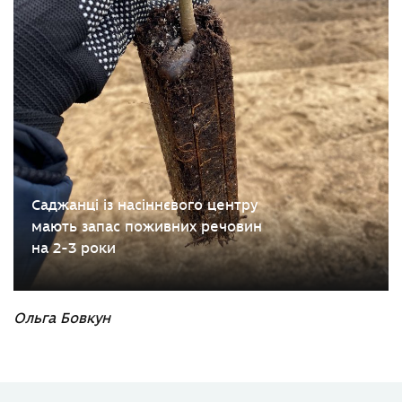
Саджанці із насіннєвого центру
мають запас поживних речовин
на 2-3 роки
Ольга Бовкун