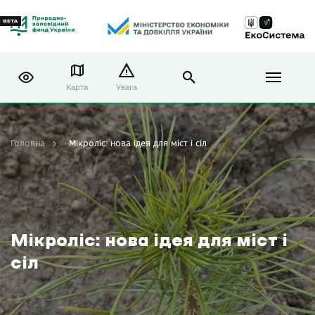
Карта
Увага
Головна
Мікроліс: нова ідея для міст і сіл
Мікроліс: нова ідея для міст і
сіл