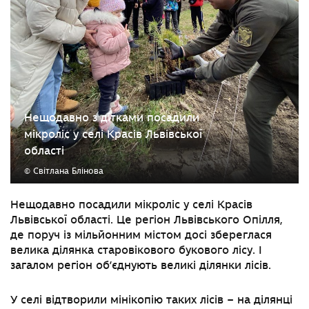
Нещодавно з дітками посадили
мікроліс у селі Красів Львівської
області
© Світлана Блінова
Нещодавно посадили мікроліс у селі Красів
Львівської області. Це регіон Львівського Опілля,
де поруч із мільйонним містом досі збереглася
велика ділянка старовікового букового лісу. І
загалом регіон об’єднують великі ділянки лісів.
У селі відтворили мінікопію таких лісів
–
на ділянці