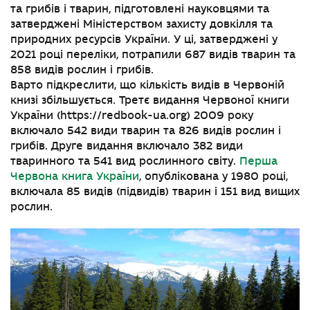
та грибів і тварин, підготовлені науковцями та
затверджені Міністерством захисту довкілля та
природних ресурсів України. У ці, затверджені у
2021 році переліки, потрапили 687 видів тварин та
858 видів рослин і грибів.
Варто підкреслити, що кількість видів в Червоній
книзі збільшується. Третє видання Червоної книги
України (https://redbook-ua.org) 2009 року
включало 542 види тварин та 826 видів рослин і
грибів. Друге видання включало 382 види
тваринного та 541 вид рослинного світу.
Перша
Червона книга України
, опублікована у 1980 році,
включала 85 видів (підвидів) тварин і 151 вид вищих
рослин.