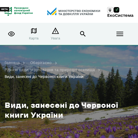
Карта
Увага
Головна
Оберігаємо
Рідкісні види, угруповання та природні оселища
Види, занесені до Червоної книги України
Види, занесені до Червоної
книги України