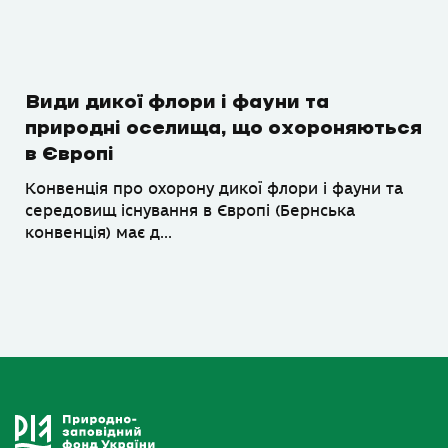
Види дикої флори і фауни та
природні оселища, що охороняються
в Європі
Конвенція про охорону дикої флори і фауни та
середовищ існування в Європі (Бернська
конвенція) має д...