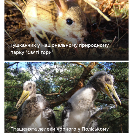
Тушканчик у Національному природному
парку "Святі гори"
Пташенята лелеки чорного у Поліському