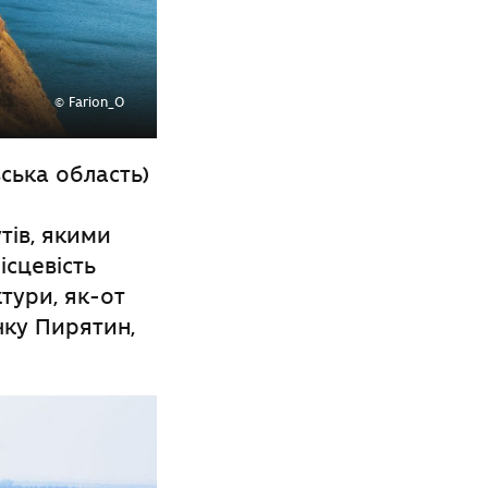
© Farion_O
ська
область)
тів, якими
ісцевість
тури, як-от
чку Пирятин,