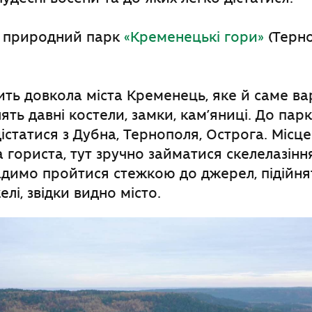
 природний парк
«Кременецькі гори»
(Терно
ть довкола міста Кременець, яке й саме вар
ять давні костели, замки, кам’яниці. До пар
істатися з Дубна, Тернополя, Острога. Місце
 гориста, тут зручно займатися скелелазіння
адимо пройтися стежкою до джерел, підійня
елі,
звідки видно м
істо.