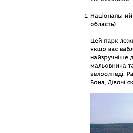
Національний
область)
Цей парк лежи
якщо вас вабл
найзручніше д
мальовнича та
велосипеді. Р
Бона, Дівочі ск