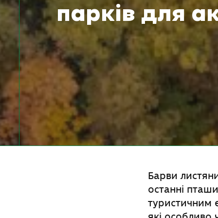
парків для а
Барви листяни
останні пташи
туристичним е
які особливо