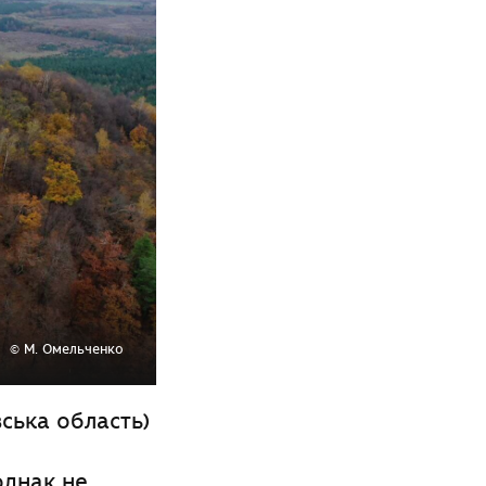
© М. Омельченко
вська
область)
однак не