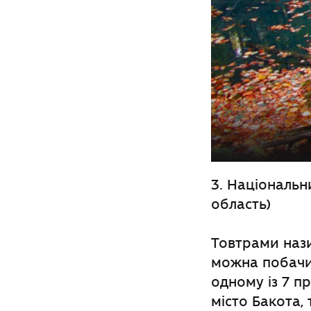
3. Національн
область)
Товтрами нази
можна побачи
одному із 7 п
місто Бакота, 