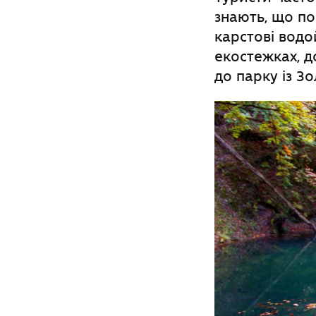
знають, що пор
карстові водо
екостежках, д
до парку із Зо