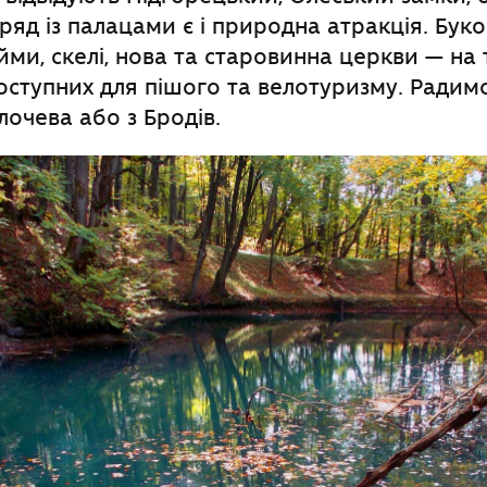
яд із палацами є і природна атракція. Буков
йми, скелі, нова та старовинна церкви — на 
оступних для пішого та велотуризму. Ради
лочева або з Бродів.