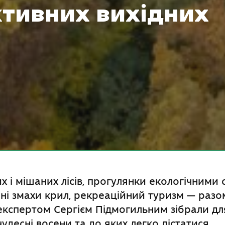
ктивних вихідних
х і мішаних лісів, прогулянки екологічними
ні змахи крил, рекреаційний туризм — разом
кспертом Сергієм Підмогильним зібрали для
чудесні восени та до яких легко дістатися.