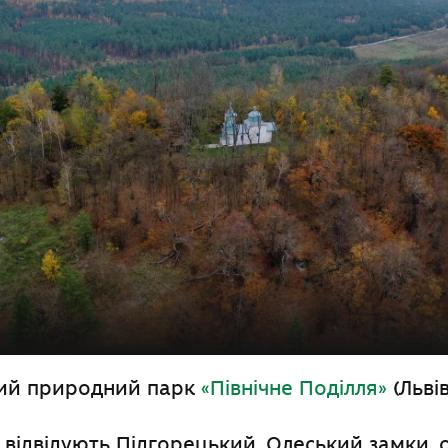
ний природний парк
«Північне Поділля»
(Льві
 відвідують Підгорецький, Олеський замки, 