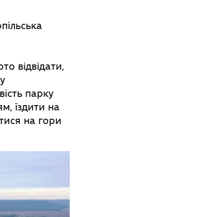
пільська
то відвідати,
ку
вість парку
м, їздити на
тися на гори