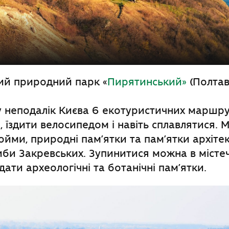
ий природний парк «
Пирятинський»
(Полтав
 неподалік Києва 6 екотуристичних маршру
 їздити велосипедом і навіть сплавлятися. М
ойми, природні пам’ятки та пам’ятки архітек
би Закревських. Зупинитися можна в місте
дати археологічні та ботанічні пам’ятки.