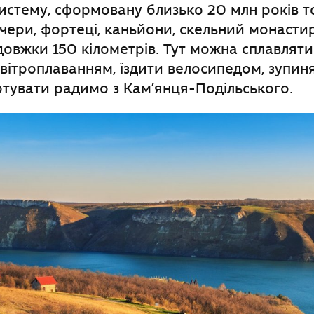
истему, сформовану
близько 2
0 млн років т
чери, фортеці, каньйони, скельний монасти
овжки 150 кілометрів. Тут можна сплавляти
овітроплаванням, їздити велосипедом, зупин
тувати радимо з Кам’янця-Подільського.