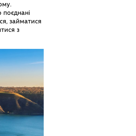
ому.
р поєднані
ся, займатися
ятися з