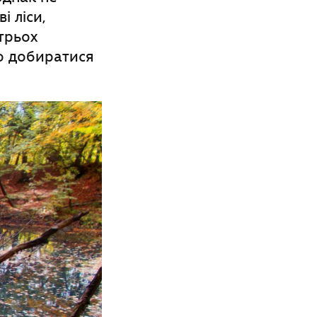
і ліси,
трьох
мо добиратися