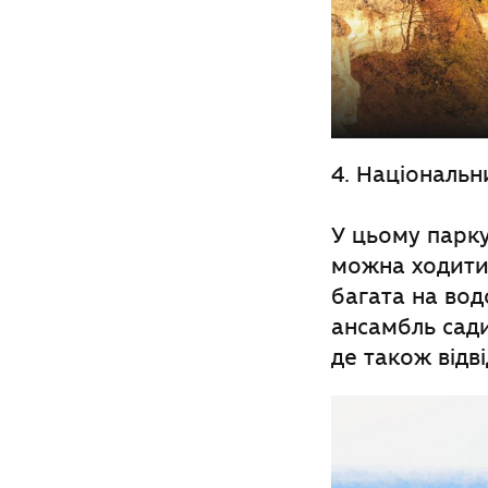
4. Національн
У цьому парку
можна ходити,
багата на вод
ансамбль сади
де також відві