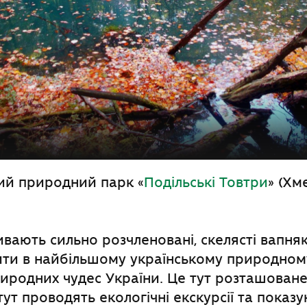
ий природний парк «
Подільські Товтри
» (Хм
вають сильно розчленовані, скелясті
вапняк
ти в найбільшому українському природному
риродних чудес України. Це тут розташован
тут проводять екологічні екскурсії та показ