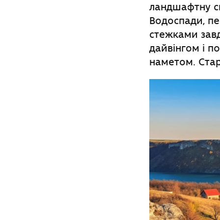
ландшафтну с
Водоспади, пе
стежками завд
дайвінгом і п
наметом. Стар