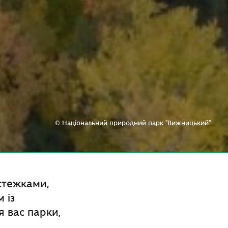
© Національний природний парк "Вижницький"
 стежками,
 із
 вас парки,