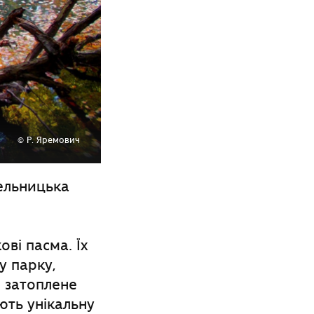
© Р. Яремович
ельницька
ові
пасма.
Їх
 парку,
е затоплене
ують унікальну