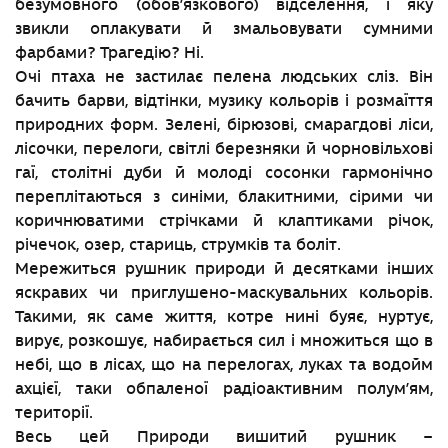
безумовного (обов’язкового) відселення, і яку
звикли оплакувати й змальовувати сумними
фарбами? Трагедію? Ні.
Очі птаха не застилає пелена людських сліз. Він
бачить барви, відтінки, музику кольорів і розмаїття
природних форм. Зелені, бірюзові, смарагдові ліси,
лісочки, перелоги, світлі березняки й чорновільхові
гаї, столітні дуби й молоді сосонки гармонічно
переплітаються з синіми, блакитними, сірими чи
коричнюватими стрічками й клаптиками річок,
річечок, озер, стариць, струмків та боліт.
Мережиться рушник природи й десятками інших
яскравих чи приглушено-маскувальних кольорів.
Такими, як саме життя, котре нині буяє, нуртує,
вирує, розкошує, набирається сил і множиться що в
небі, що в лісах, що на перелогах, луках та водойм
ахцієї, таки обпаленої радіоактивним полум’ям,
території.
Весь цей Природи вишитий рушник –