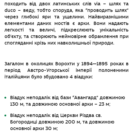
походить від двох латинських слів via – шлях та
duco – веду, тобто споруда, яка “проводить шлях”
через глибокі яри та ущелини. Найвиразнішими
елементами даних мостів є арки. Вони надають
легкості та величі, підкреслюють унікальність
об’єкту, та створюють неймовірне обрамлення при
спогляданні крізь них навколишньої природи.
Загалом в околицях Ворохти у 1894—1895 роках в
період Австро-Угорської імперії полоненими
італійцями було збудовано 4 віадуки:
Віадук неподалік від бази “Авангард” довжиною
130 м, та довжиною основної арки – 23 м;
Віадук неподалік від Церкви Різдва св.
Богородиці довжиною 200 м, та довжиною
основної арки 30 м;