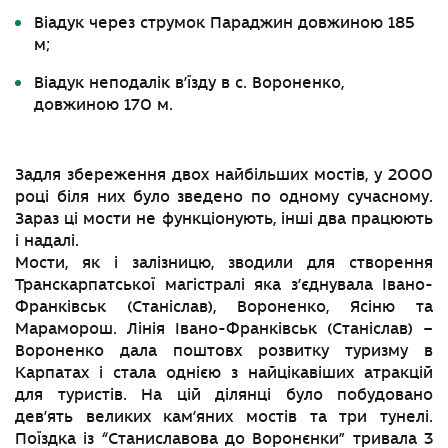
Віадук через струмок Параджин довжиною 185
м;
Віадук неподалік в’їзду в с. Вороненко,
довжиною 170 м.
Задля збереження двох найбільших мостів, у 2000
році біля них було зведено по одному сучасному.
Зараз ці мости не функціонують, інші два працюють
і надалі.
Мости, як і залізницю, зводили для створення
Транскарпатської магістралі яка з’єднувала Івано-
Франківськ (Станіслав), Вороненко, Ясіню та
Мараморош. Лінія Івано-Франківськ (Станіслав) –
Вороненко дала поштовх розвитку туризму в
Карпатах і стала однією з найцікавіших атракцій
для туристів. На цій ділянці було побудовано
дев’ять великих кам’яних мостів та три тунелі.
Поїздка із “Станиславова до Воронєнки” тривала 3