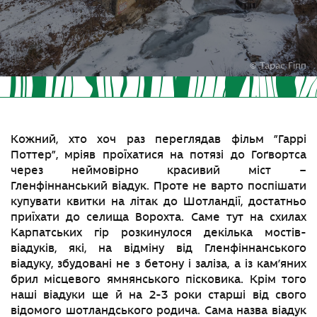
© Тарас Гіпп
Кожний, хто хоч раз переглядав фільм ”Гаррі
Поттер”, мріяв проїхатися на потязі до Гоґвортса
через неймовірно красивий міст –
Гленфіннанський віадук. Проте не варто поспішати
купувати квитки на літак до Шотландії, достатньо
приїхати до селища Ворохта. Саме тут на схилах
Карпатських гір розкинулося декілька мостів-
віадуків, які, на відміну від Гленфіннанського
віадуку, збудовані не з бетону і заліза, а із кам’яних
брил місцевого ямнянського пісковика. Крім того
наші віадуки ще й на 2-3 роки старші від свого
відомого шотландського родича. Сама назва віадук