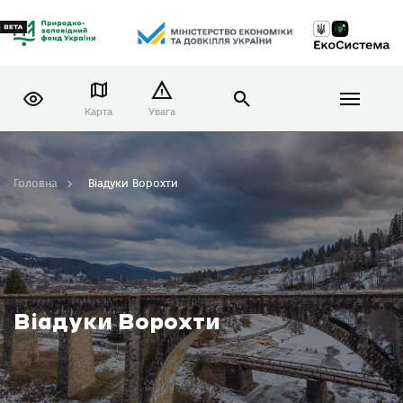
Карта
Увага
Головна
Віадуки Ворохти
Віадуки Ворохти