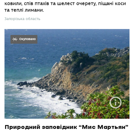
ковили, спів птахів та шелест очерету, піщані коси
та теплі лимани.
Запорізька область
Окуповано
Природний заповідник “Мис Мартьян”