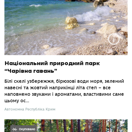
Національний природний парк
“Чарівна гавань”
Білі скелі узбережжя, бірюзові води моря, зелений
навесні та жовтий наприкінці літа степ – все
наповнено звуками і ароматами, властивими саме
цьому ос...
Автономна Республіка Крим
Окуповано