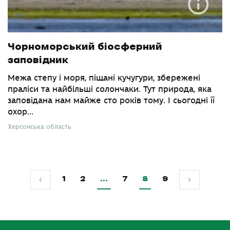
Чорноморський біосферний
заповідник
Межа степу і моря, піщані кучугури, збережені
праліси та найбільші солончаки. Тут природа, яка
заповідана нам майже сто років тому. І сьогодні її
охор...
Херсонська область
1
2
…
7
8
9