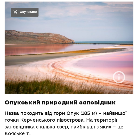
Окуповано
Опукський природний заповідник
Назва походить від гори Опук (185 м) – найвищої
точки Керченського півострова. На території
заповідника є кілька озер, найбільші з яких – це
Кояське т...