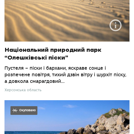
Національний природний парк
“Олешківські піски”
Пустеля – піски і бархани, яскраве сонце і
розпечене повітря, тихий дзвін вітру і шурхіт піску,
а довкола смарагдовий...
Херсонська область
Окуповано