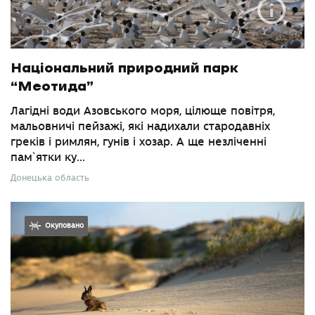
Національний природний парк
“Меотида”
Лагідні води Азовського моря, цілюще повітря,
мальовничі пейзажі, які надихали стародавніх
греків і римлян, гунів і хозар. А ще незліченні
пам`ятки ку...
Донецька область
Окуповано