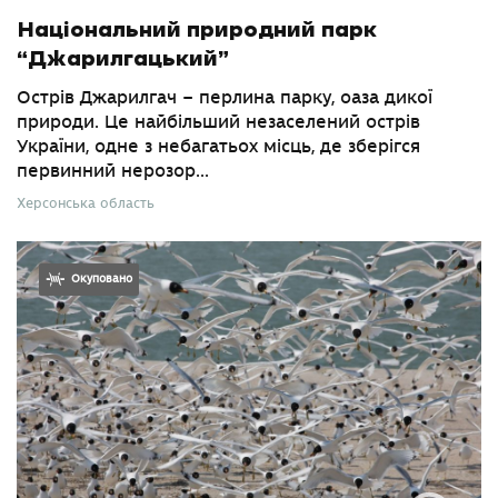
Національний природний парк
“Джарилгацький”
Острів Джарилгач – перлина парку, оаза дикої
природи. Це найбільший незаселений острів
України, одне з небагатьох місць, де зберігся
первинний нерозор...
Херсонська область
Окуповано