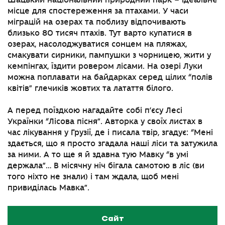
Шацький національний природний парк – ідеальне
місце для спостереження за птахами. У часи
міграцій на озерах та поблизу відпочивають
близько 80 тисяч птахів. Тут варто купатися в
озерах, насолоджуватися сонцем на пляжах,
смакувати сирники, пампушки з чорницею, жити у
кемпінгах, їздити ровером лісами. На озері Луки
можна поплавати на байдарках серед цілих “полів
квітів” глечиків жовтих та латаття білого.
А перед поїздкою нагадайте собі п’єсу Лесі
Українки “Лісова пісня”. Авторка у своїх листах в
час лікування у Грузії, де і писала твір, згадує: “Мені
здається, що я просто згадала наші ліси та затужила
за ними. А то ще я й здавна тую Мавку “в умі
держала”… В місячну ніч бігала самотою в ліс (ви
того ніхто не знали) і там ждала, щоб мені
привиділась Мавка”.
Сайт