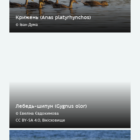
Крижень (Anas platyrhynchos)
© Іван Дума
Лебедь-шипун (Gygnus olor)
© Евеліна Євдокимова
CC BY-SA 4.0, Вікісховище