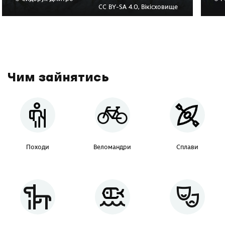
CC BY-SA 4.0, Вікісховище
Чим зайнятись
Походи
Веломандри
Сплави