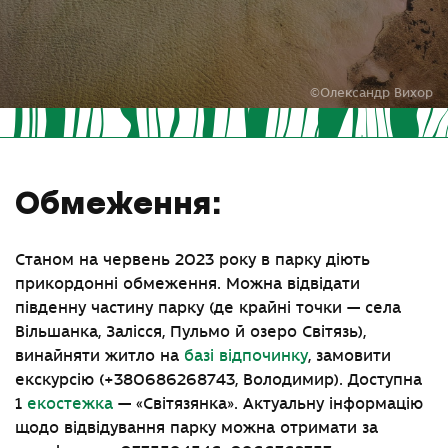
©Олександр Вихор
Обмеження:
Станом на червень 2023 року в парку діють
прикордонні обмеження. Можна відвідати
південну частину парку (де крайні точки — села
Вільшанка, Залісся, Пульмо й озеро Світязь),
винайняти житло на
базі відпочинку
, замовити
екскурсію (+380686268743, Володимир). Доступна
1
екостежка
— «Світязянка». Актуальну інформацію
щодо відвідування парку можна отримати за