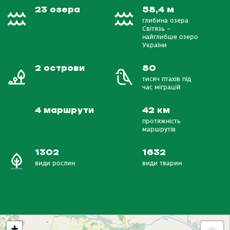
23 озера
58,4 м
глибина озера
Світязь –
найглибше озеро
України
2 острови
80
тисяч птахів під
час міграцій
4 маршрути
42 км
протяжність
маршрутів
1302
1632
види рослин
види тварин
+