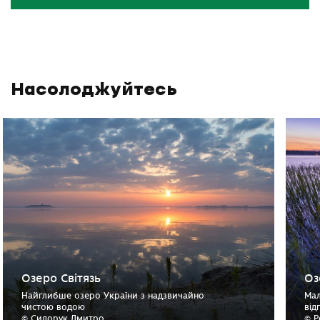
Насолоджуйтесь
Озеро Світязь
Оз
Найглибше озеро України з надзвичайно
Мал
чистою водою
від
© Сидорук Дмитро
© Р