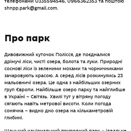
телефонами 0335594546, 0966362353 та поштою
shnpp.park@gmail.com
.
Про парк
Дивовижний куточок Полісся, де поєдналися
дрімучі ліси, чисті озера, болота та луки. Природні
соснові ліси із зеленими мохами та чорничниками
зачаровують красою. А серед лісів розкинулись 23
мальовничі озера. Це одна з найбільших озерних
груп Європи. Найбільше озеро парку та найглибше
в Україні – Світязь. Хвилі тут у вітряну погоду
сягають навіть метрової висоти. Коли погода
сонячна – видно дно озера на кількаметровій
глибині.