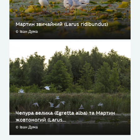
Мартин звичайний (Larus ridibundus)
© Іван Дума
Чепура велика (Egretta alba) та Мартин
жовтоногий (Larus...
© Іван Дума