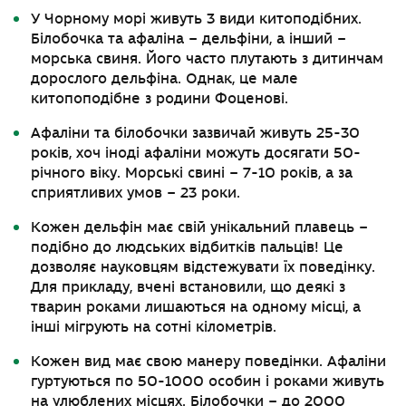
У Чорному морі живуть 3 види китоподібних.
Білобочка та афаліна – дельфіни, а інший –
морська свиня. Його часто плутають з дитинчам
дорослого дельфіна. Однак, це мале
китопоподібне з родини Фоценові.
Афаліни та білобочки зазвичай живуть 25-30
років, хоч іноді афаліни можуть досягати 50-
річного віку. Морські свині – 7-10 років, а за
сприятливих умов – 23 роки.
Кожен дельфін має свій унікальний плавець –
подібно до людських відбитків пальців! Це
дозволяє науковцям відстежувати їх поведінку.
Для прикладу, вчені встановили, що деякі з
тварин роками лишаються на одному місці, а
інші мігрують на сотні кілометрів.
Кожен вид має свою манеру поведінки. Афаліни
гуртуються по 50-1000 особин і роками живуть
на улюблених місцях. Білобочки – до 2000