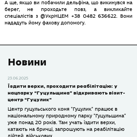
А ще, якщо ви побачили дельфіна, що викинувся на
берег, не проходьте повз, а викликайте
спеціалістів з @УкрНЦЕМ +38 0482 636622. Вони
нададуть йому фахову допомогу.
Новини
23.06.2025
Їздити верхи, проходити реабілітацію: у
нацпарку “Гуцульщина” відкривають візит-
центр “Гуцулик”
Центр гуцульського коня "Гуцулик" працює в
національному природному парку "Гуцульщина"
уже понад 20 років. Там учать їздити верхи,
катають на бричці, запрошують на реабілітацію
дійтей, військових.