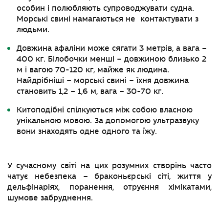
особин і полюбляють супроводжувати судна.
Морські свині намагаються не контактувати з
людьми.
Довжина афаліни може сягати 3 метрів, а вага –
400 кг. Білобочки менші – довжиною близько 2
м і вагою 70-120 кг, майже як людина.
Найдрібніші – морські свині – їхня довжина
становить 1,2 – 1,6 м, вага – 30-70 кг.
Китоподібні спілкуються між собою власною
унікальною мовою. За допомогою ультразвуку
вони знаходять одне одного та їжу.
У сучасному світі на цих розумних створінь часто
чатує небезпека – браконьєрські сіті, життя у
дельфінаріях, поранення, отруєння хімікатами,
шумове забруднення.