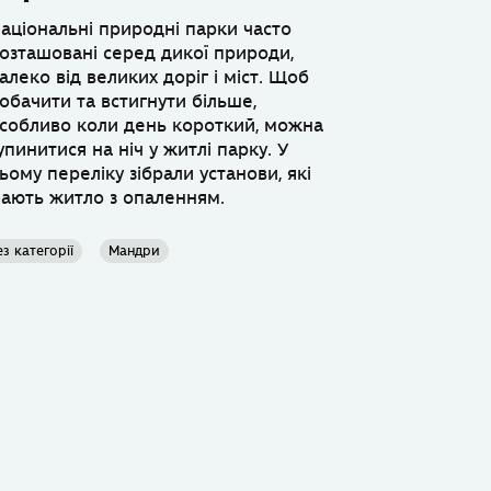
аціональні природні парки часто
озташовані серед дикої природи,
алеко від великих доріг і міст. Щоб
обачити та встигнути більше,
собливо коли день короткий, можна
упинитися на ніч у житлі парку. У
ьому переліку зібрали установи, які
ають житло з опаленням.
ез категорії
Мандри