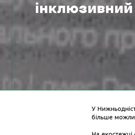
інклюзивний
У Нижньодніс
більше можли
На екостежці 