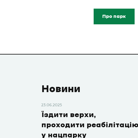
Про парк
Новини
23.06.2025
Їздити верхи,
проходити реабілітацію
у нацпарку