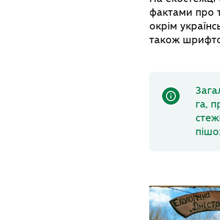
фактами про т
окрім українс
також шрифто
Зага
га, 
стеж
пішо