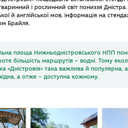
варинний і рослинний світ пониззя Дністра
ької й англійської мов, інформація на стенда
м Брайля.
льна площа Нижньодністровського НПП пона
проте більшість маршрутів – водні. Тому екол
ка «Дністровія» така важлива й популярна, 
хідна, а отже – доступна кожному.