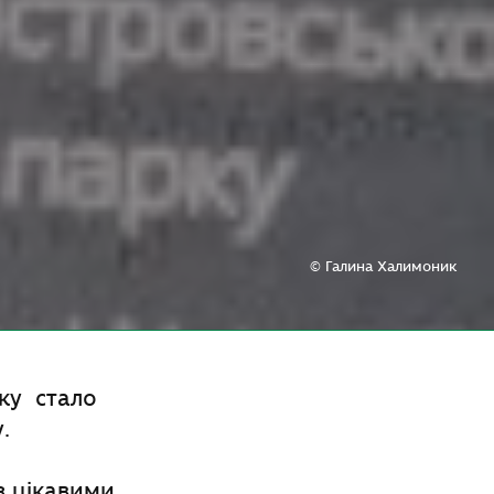
© Галина Халимоник
ку стало
.
з цікавими