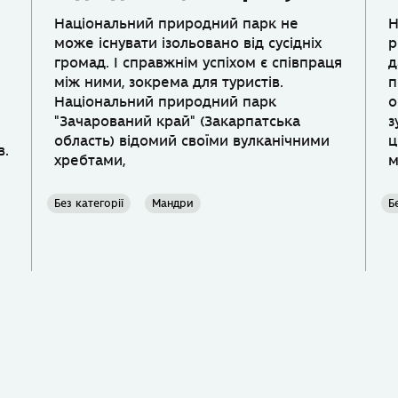
Національний природний парк не
Н
може існувати ізольовано від сусідніх
р
громад. І справжнім успіхом є співпраця
д
між ними, зокрема для туристів.
п
Національний природний парк
о
"Зачарований край" (Закарпатська
з
область) відомий своїми вулканічними
ц
в.
хребтами,
м
Без категорії
Мандри
Б