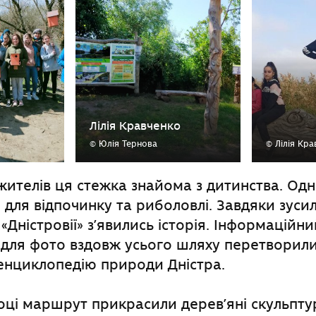
Лілія Кравченко
© Юлія Тернова
© Лілія Кр
жителів ця стежка знайома з дитинства. Одн
 для відпочинку та риболовлі. Завдяки зуси
«Дністровії» з’явились історія. Інформаційни
ї для фото вздовж усього шляху перетворили 
енциклопедію природи Дністра.
ці маршрут прикрасили дерев’яні скульпту