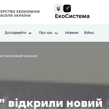
Досліджуйте
Про нас
Новини
Війна
овий інклюзивний маршрут
ї” відкрили новий