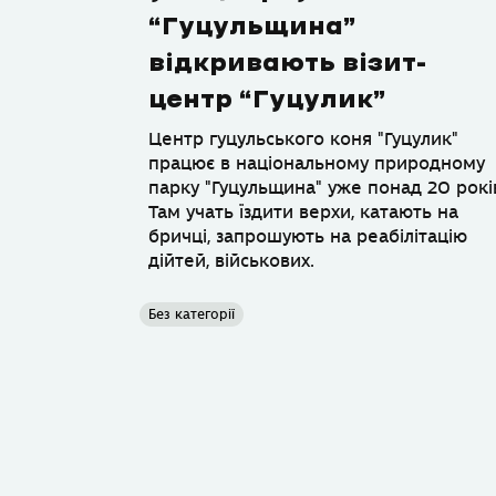
“Гуцульщина”
відкривають візит-
центр “Гуцулик”
Центр гуцульського коня "Гуцулик"
працює в національному природному
парку "Гуцульщина" уже понад 20 рокі
Там учать їздити верхи, катають на
бричці, запрошують на реабілітацію
дійтей, військових.
Без категорії