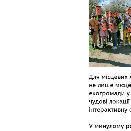
Для місцевих 
не лише місце
екогромади у 
чудові локаці
інтерактивну 
У минулому ро