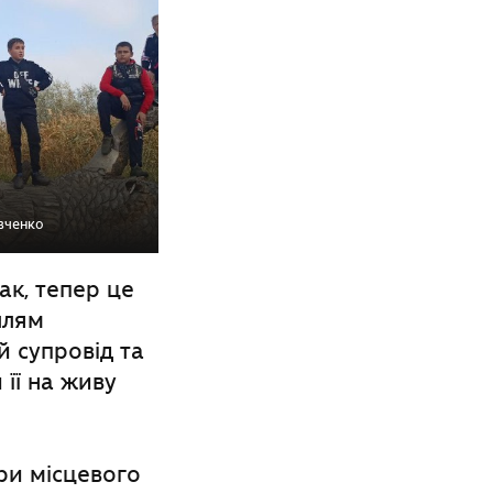
авченко
ак, тепер це
ллям
й супровід та
її на живу
ри місцевого