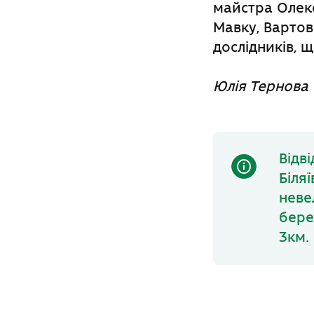
майстра Олекс
Мавку, Вартов
дослідників, щ
Юлія Тернова
Відв
Біля
неве
берег
3км.