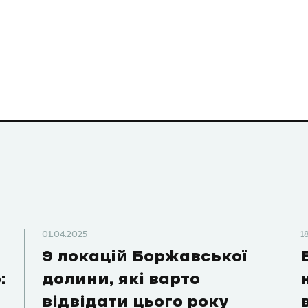
01.04.2025
1
9 локацій Боржавської
:
долини, які варто
відвідати цього року