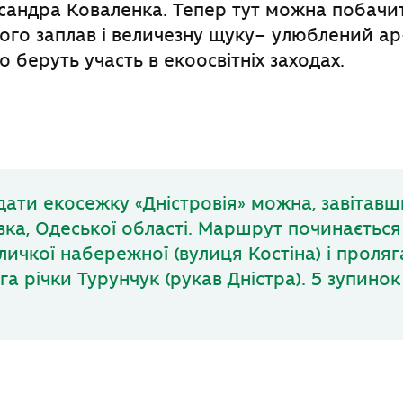
андра Коваленка. Тепер тут можна побачит
ого заплав і величезну щуку– улюблений ар
о беруть участь в екоосвітніх заходах.
ідати екосежку «Дністровія» можна, завітавш
ївка, Одеської області. Маршрут починається
личкої набережної (вулиця Костіна) і проля
а річки Турунчук (рукав Дністра). 5 зупинок 