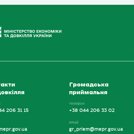
акти
Громадська
овкілля
приймальня
н
телефон
44 206 31 15
+38 044 206 33 02
email
mepr.gov.ua
gr_priem@mepr.gov.ua