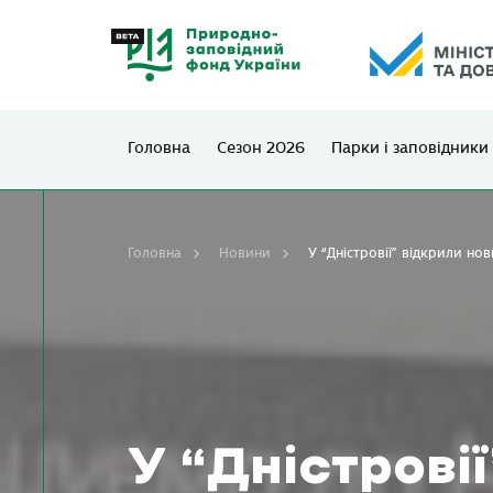
Головна
Сезон 2026
Парки і заповідники
Головна
Новини
У “Дністровії” відкрили н
У “Дністрові