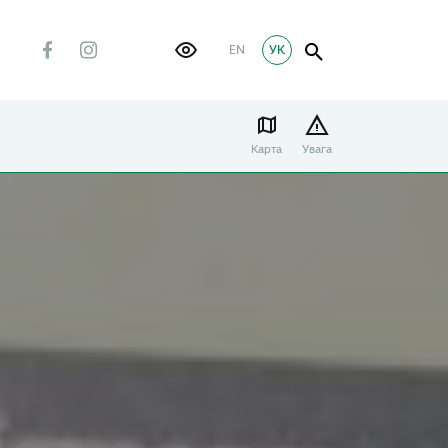
EN
УК
Карта
Увага