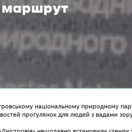
 маршрут
тровському національному природному пар
востей прогулянок для людей з вадами зору
«Дністровія» нещодавно встановили стенди 