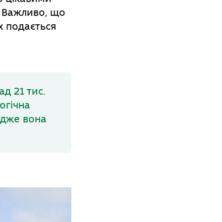
. Важливо, що
х подається
д 21 тис.
огічна
адже вона