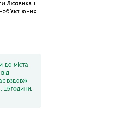
и Лісовика і
-об’єкт юних
и до міста
 від
гає вздовж
, 1,5години,