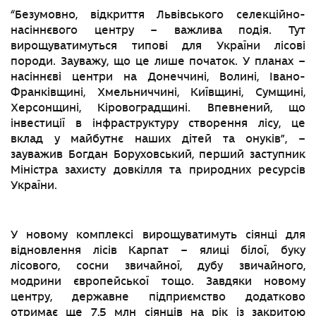
“Безумовно, відкриття Львівського селекційно-
насіннєвого центру – важлива подія. Тут
вирощуватимуться типові для України лісові
породи. Зауважу, що це лише початок. У планах –
насіннєві центри на Донеччині, Волині, Івано-
Франківщині, Хмельниччині, Київщині, Сумщині,
Херсонщині, Кіровоградщині. Впевнений, що
інвестиції в інфраструктуру створення лісу, це
вклад у майбутнє наших дітей та онуків”, –
зауважив Богдан Боруховський, перший заступник
Міністра захисту довкілля та природних ресурсів
України.
У новому комплексі вирощуватимуть сіянці для
відновлення лісів Карпат – ялиці білої, буку
лісового, сосни звичайної, дубу звичайного,
модрини європейської тощо. Завдяки новому
центру, державне підприємство додатково
отримає ще 7,5 млн сіянців на рік із закритою