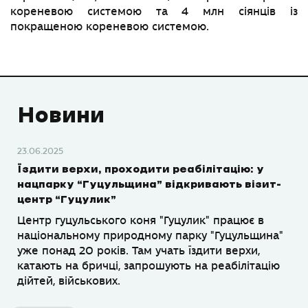
кореневою системою та 4 млн сіянців із
покращеною кореневою системою.
Новини
23.06.2025
Їздити верхи, проходити реабілітацію: у
нацпарку “Гуцульщина” відкривають візит-
центр “Гуцулик”
Центр гуцульського коня "Гуцулик" працює в
національному природному парку "Гуцульщина"
уже понад 20 років. Там учать їздити верхи,
катають на бричці, запрошують на реабілітацію
дійтей, військових.