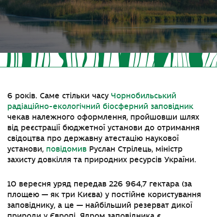
6 років. Саме стільки часу
Чорнобильський
радіаційно-екологічний біосферний заповідник
чекав належного оформлення, пройшовши шлях
від реєстрації бюджетної установи до отримання
свідоцтва про державну атестацію наукової
установи,
повідомив
Руслан Стрілець, міністр
захисту довкілля та природних ресурсів України.
10 вересня уряд передав 226 964,7 гектара (за
площею — як три Києва) у постійне користування
заповіднику, а це — найбільший резерват дикої
природи у Європі. Ядром заповідника є