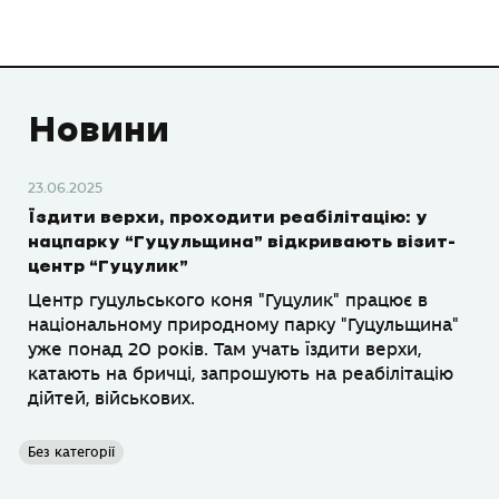
Новини
23.06.2025
Їздити верхи, проходити реабілітацію: у
нацпарку “Гуцульщина” відкривають візит-
центр “Гуцулик”
Центр гуцульського коня "Гуцулик" працює в
національному природному парку "Гуцульщина"
уже понад 20 років. Там учать їздити верхи,
катають на бричці, запрошують на реабілітацію
дійтей, військових.
Без категорії