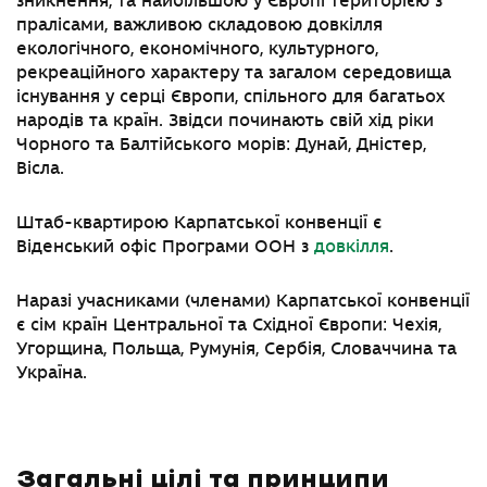
зникнення, та найбільшою у Європі територією з
пралісами, важливою складовою довкілля
екологічного, економічного, культурного,
рекреаційного характеру та загалом середовища
існування у серці Європи, спільного для багатьох
народів та країн. Звідси починають свій хід ріки
Чорного та Балтійського морів: Дунай, Дністер,
Вісла.
Штаб-квартирою Карпатської конвенції є
Віденський офіс Програми ООН з
довкілля
.
Наразі учасниками (членами) Карпатської конвенції
є сім країн Центральної та Східної Європи: Чехія,
Угорщина, Польща, Румунія, Сербія, Словаччина та
Україна.
Загальні цілі та принципи