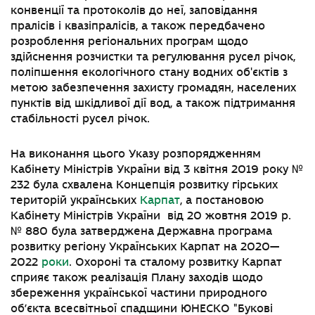
конвенції та протоколів до неї, заповідання
пралісів і квазіпралісів, а також передбачено
розроблення регіональних програм щодо
здійснення розчистки та регулювання русел річок,
поліпшення екологічного стану водних об'єктів з
метою забезпечення захисту громадян, населених
пунктів від шкідливої дії вод, а також підтримання
стабільності русел річок.
На виконання цього Указу розпорядженням
Кабінету Міністрів України від 3 квітня 2019 року №
232 була схвалена Концепція розвитку гірських
територій українських
Карпат
, а п
остановою
Кабінету Міністрів України
від 20 жовтня 2019 р.
№ 880 була затверджена
Державна програма
розвитку регіону Українських Карпат на 2020—
2022
роки
. Охороні та сталому розвитку Карпат
сприяє також реалізація
Плану заходів щодо
збереження української частини природного
об’єкта всесвітньої спадщини ЮНЕСКО
"
Букові