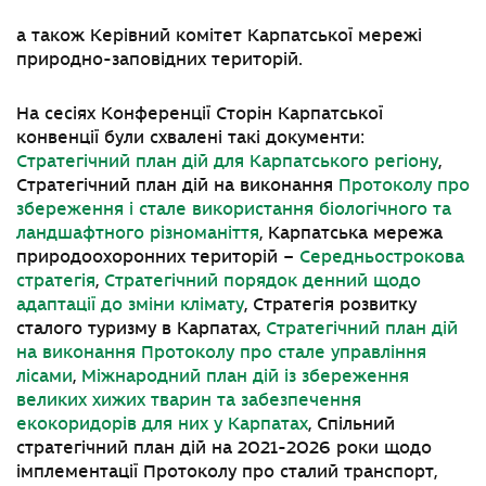
а також Керівний комітет Карпатської мережі
природно-заповідних територій.
На сесіях Конференції Сторін Карпатської
конвенції були схвалені такі документи:
Стратегічний план дій для Карпатського регіону
,
Стратегічний план дій на виконання
Протоколу про
збереження і стале використання біологічного та
ландшафтного різноманіття
, Карпатська мережа
природоохоронних територій –
Середньострокова
стратегія
,
Стратегічний порядок денний щодо
адаптації до зміни клімату
, Стратегія розвитку
сталого туризму в Карпатах
,
Стратегічний план дій
на виконання Протоколу про стале управління
лісами
,
Міжнародний план дій із збереження
великих хижих тварин та забезпечення
екокоридорів для них у Карпатах
, Спільний
стратегічний план дій на 2021-2026 роки щодо
імплементації Протоколу про сталий транспорт
,