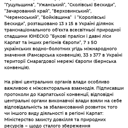
"
Гуцульщина
"
,
"
Ужанський
"
,
"
Сколівські Бескиди
"
,
"
Зачарований край
"
,
"
Верховинський
"
,
"
Черемоський
"
,
"
Бойківщина
"
і
"
Королівські
Бескиди
"
, розташовано 13 з 15 в Україні ділянок
транснаціонального об’єкта всесвітньої природної
спадщини ЮНЕСКО
"
Букові праліси і давні ліси
Карпат та інших регіонів Європи
"
, 7 з 50
українських водно-болотних угідь міжнародного
значення (Рамсарська конвенція), 33 з 377 в Україні
території Смарагдової мережі Європи (Бернська
конвенція).
На рівні центральних органів влади особливо
важливою є міжсекторальна взаємодія. Підписавши
протоколи до Карпатської конвенції, відповідні
центральні органи виконавчої влади взяли на себе
відповідальність за збалансований розвиток того
чи іншого виду діяльності в регіоні Карпат:
Міністерство захисту довкілля та природних
ресурсів – щодо сталого збереження