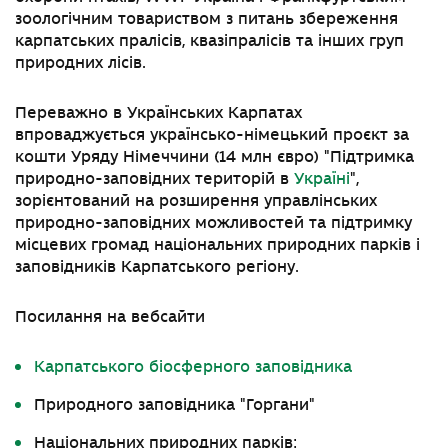
зоологічним товариством з питань збереження
карпатських пралісів, квазіпралісів та інших груп
природних лісів.
Переважно в Українських Карпатах
впроваджується українсько-німецький проєкт за
кошти Уряду Німеччини (14 млн євро)
"
Підтримка
природно-заповідних територій в
Україні
"
,
зорієнтований на розширення управлінських
природно-заповідних можливостей та підтримку
місцевих громад національних природних парків і
заповідників Карпатського регіону.
Посилання на вебсайти
Карпатського біосферного заповідника
Природного заповідника
"
Горгани
"
Національних природних парків: