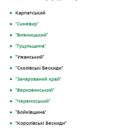
Карпатський
"
Синевир
"
"
Вижницький
"
"
Гуцульщина
"
"
Ужанський
"
"
Сколівські Бескиди
"
"
Зачарований край
"
"
Верховинський
"
"
Черемоський
"
"
Бойківщина
"
"
Королівські Бескиди
"