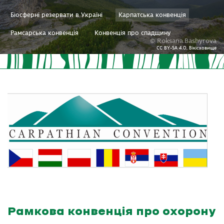
Біосферні резервати в Україні
Карпатська конвенція
Рамсарська конвенція
Конвенція про спадщину
© Roksana.Bashyrova
CC BY-SA 4.0, Вікісховище
Рамкова конвенція про охорону