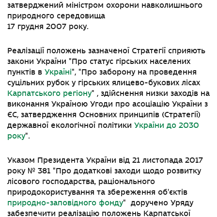
затверджений міністром охорони навколишнього
природного середовища
17 грудня 2007 року.
Реалізації положень зазначеної Стратегії сприяють
закони України
"
Про статус гірських населених
пунктів в
Україні
"
,
"
Про заборону на проведення
суцільних рубок у гірських ялицево-букових лісах
Карпатського регіону
"
, здійснення низки заходів на
виконання Україною Угоди про асоціацію України з
ЄС, затвердження Основних принципів (Стратегії)
державної екологічної політики
України до 2030
року
"
.
Указом Президента України від 21 листопада 2017
року № 381
"
Про додаткові заходи щодо розвитку
лісового господарства, раціонального
природокористування та збереження об'єктів
природно-заповідного фонду
"
доручено Уряду
забезпечити реалізацію положень Карпатської