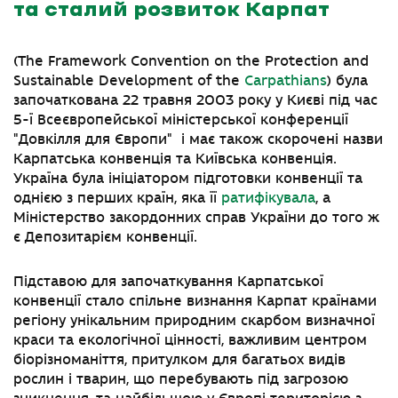
та сталий розвиток
Карпат
(
The Framework Convention on the Protection and
Sustainable Development of the
Carpathians
)
була
започаткована 22 травня 2003 року у Києві
під час
5-ї Всеєвропейської міністерської конференції
"
Довкілля для Європи
"
і має також скорочені назви
Карпатська конвенція та Київська конвенція.
Україна була ініціатором підготовки конвенції та
однією з перших країн, яка її
ратифікувала
, а
Міністерство закордонних справ України до того ж
є Депозитарієм конвенції.
Підставою для започаткування Карпатської
конвенції стало спільне визнання Карпат країнами
регіону унікальним природним скарбом визначної
краси та екологічної цінності, важливим центром
біорізноманіття, притулком для багатьох видів
рослин і тварин, що перебувають під загрозою