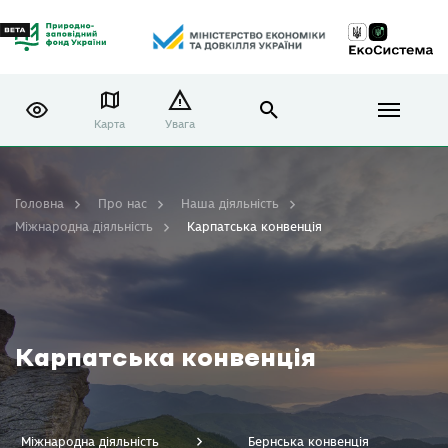
Карта
Увага
Головна
Про нас
Наша діяльність
Міжнародна діяльність
Карпатська конвенція
Карпатська конвенція
Міжнародна діяльність
Бернська конвенція