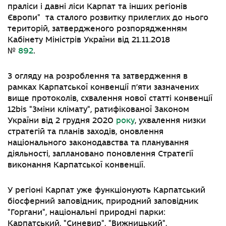
праліси і давні ліси Карпат та інших регіонів
Європи
"
та сталого розвитку прилеглих до нього
територій, затвердженого розпорядженням
Кабінету Міністрів України від 21.11.2018
№
892
.
З огляду на розроблення та затвердження в
рамках Карпатської конвенції п’яти зазначених
вище протоколів, схвалення нової статті конвенції
12bis
"
Зміни клімату
"
, ратифікованої Законом
України від 2 грудня 2020
року
, ухвалення низки
стратегій та планів заходів, оновлення
національного законодавства та планування
діяльності, заплановано поновлення Стратегії
виконання Карпатської конвенції.
У регіоні Карпат уже функціонують Карпатський
біосферний заповідник, природний заповідник
"
Горгани
"
, національні природні парки:
Карпатський,
"
Синевир
"
,
"
Вижницький
"
,