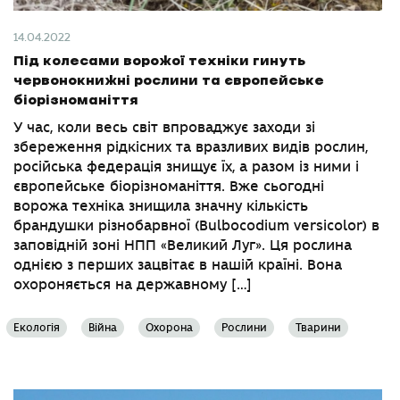
14.04.2022
Під колесами ворожої техніки гинуть
червонокнижні рослини та європейське
біорізноманіття
У час, коли весь світ впроваджує заходи зі
збереження рідкісних та вразливих видів рослин,
російська федерація знищує їх, а разом із ними і
європейське біорізноманіття. Вже сьогодні
ворожа техніка знищила значну кількість
брандушки різнобарвної (Bulbocodium versicolor) в
заповідній зоні НПП «Великий Луг». Ця рослина
однією з перших зацвітає в нашій країні. Вона
охороняється на державному […]
Екологія
Війна
Охорона
Рослини
Тварини