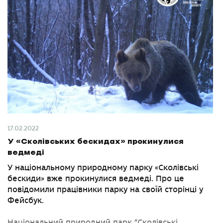
17.02.2022
У «Сколівських бескидах» прокинулися
ведмеді
У національному природному парку «Сколівські
бескиди» вже прокинулися ведмеді. Про це
повідомили працівники парку на своїй сторінці у
Фейсбук.
Національний природний парк “Сколівські