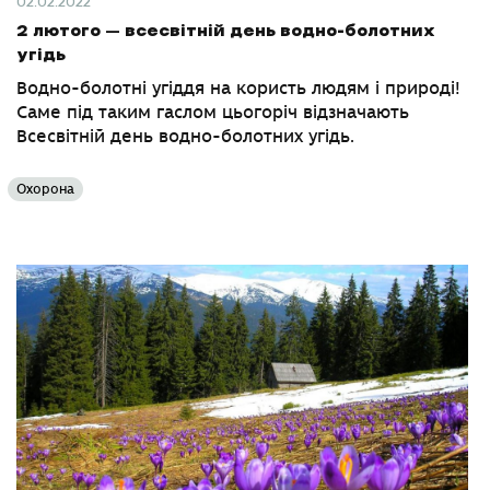
02.02.2022
2 лютого – всесвітній день водно-болотних
угідь
Водно-болотні угіддя на користь людям і природі!
Саме під таким гаслом цьогоріч відзначають
Всесвітній день водно-болотних угідь.
Охорона