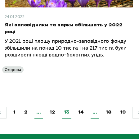
24.01.2022
Які заповідники та парки збільшать у 2022
році
У 2021 році площу природно-заповідного фонду
збільшили на понад 10 тис га і на 217 тис га були
розширені площі водно-болотних угідь.
Охорона
1
2
…
12
13
14
…
18
19