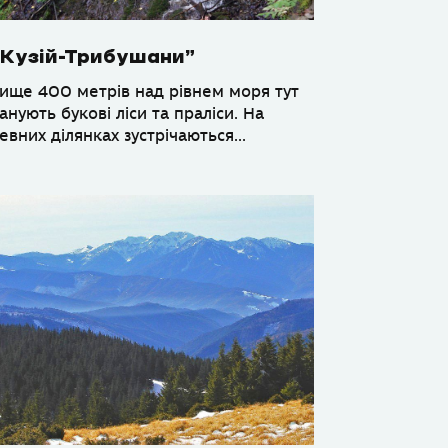
“Кузій-Трибушани”
ище 400 метрів над рівнем моря тут
анують букові ліси та праліси. На
евних ділянках зустрічаються...