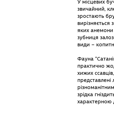
У місцевих бу
звичайний, кле
зростають бру
вирізняється 
яких анемони 
зубниця залоз
види – копитн
Фауна "Сатанів
практично жод
хижих ссавців,
представлені 
різноманітним
зрідка гніздит
характерною 