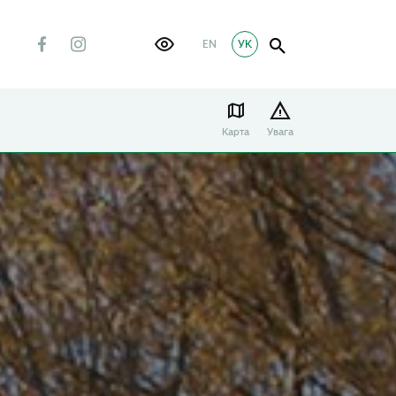
EN
УК
Карта
Увага