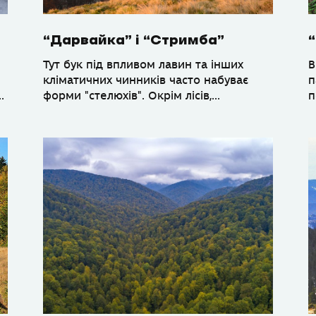
“Дарвайка” і “Стримба”
Тут бук під впливом лавин та інших
В
кліматичних чинників часто набуває
п
.
форми "стелюхів". Окрім лісів,...
п