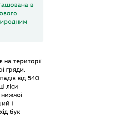
зташована в
ового
природним
є на території
ї гряди.
падів від 540
і ліси
 нижчої
ший і
хід бук