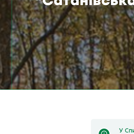
“Сатанівськ
У Сп