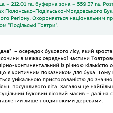
а – 212,01 га, буферна зона – 559,37 га. Ро
х Полонсько-Подільсько-Молдовського Бук
вого Регіону. Охороняється національним 
ом "Подільські Товтри".
Дача
" – осередок букового лісу, який зроста
исочини в межах середньої частини Товтрово
мірно-континентальний із річною кількістю о
що є критичним показником для бука. Тому ц
ься унікальною пристосованістю до значно
більш посушливого літа. Загалом це найбіль
суцільний буковий лісовий масив – далі на с
ставлений лише поодинокими деревами.