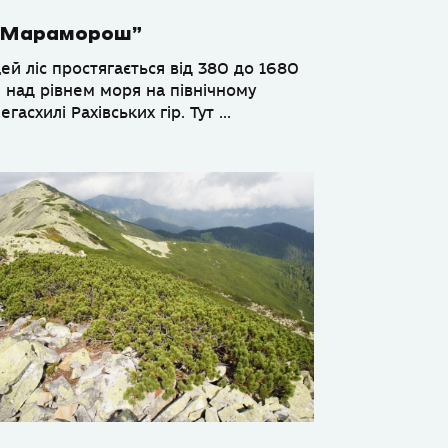
“Мараморош”
ей ліс простягається від 380 до 1680
 над рівнем моря на пiвнiчному
егасхилi Рахiвських гір. Тут ...