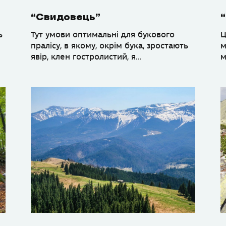
“Свидовець”
ь
Тут умови оптимальні для букового
Ц
пралісу, в якому, окрім бука, зростають
м
явір, клен гостролистий, я...
м