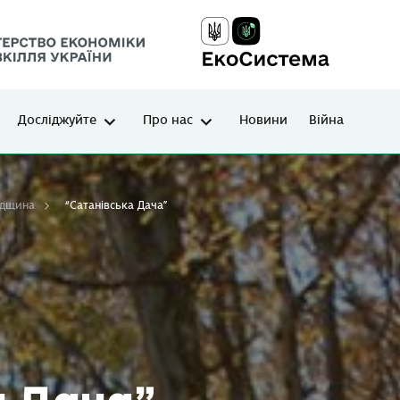
Досліджуйте
Про нас
Новини
Війна
адщина
“Сатанівська Дача”