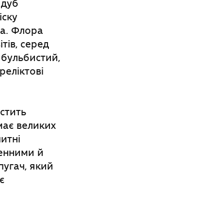
 дуб
іску
на. Флора
тів, серед
 бульбистий,
реліктові
істить
має великих
питні
ленними й
пугач, який
є