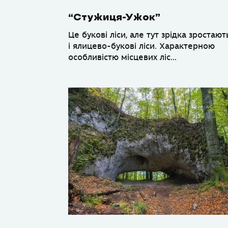
“Стужиця-Ужок”
Це букові лiси, але тут зрiдка зростают
і ялицево-буковi лiси. Характерною
особливiстю місцевих лiс...