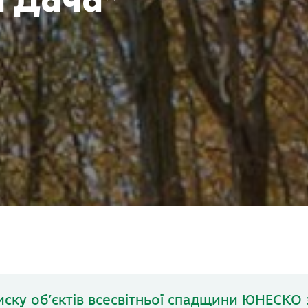
а Дача”
иску об’єктів всесвітньої спадщини ЮНЕСКО 