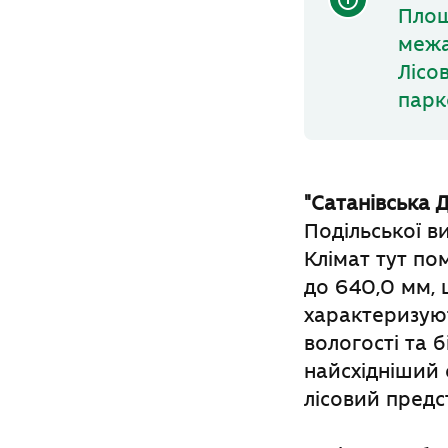
Площ
межа
Лісо
парк
"Сатанівська 
Подільської в
Клімат тут по
до 640,0 мм, 
характеризуют
вологості та 
найсхідніший 
лісовий пред