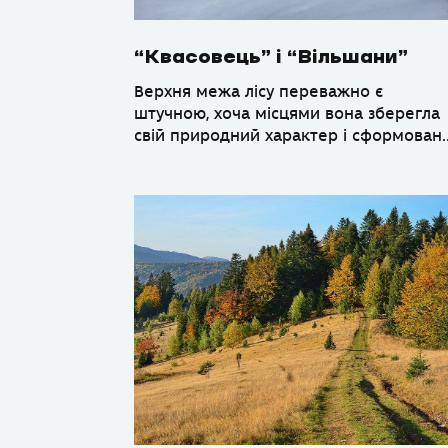
“Квасовець” і “Вільшани”
Верхня межа лісу переважно є
штучною, хоча місцями вона зберегла
свій природний характер і сформован..