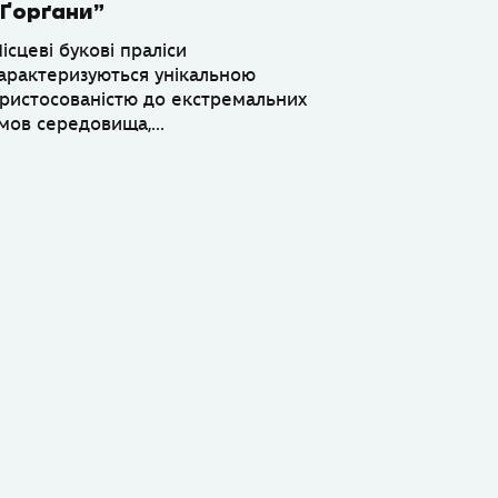
“Ґорґани”
ісцеві букові праліси
арактеризуються унікальною
ристосованістю до екстремальних
мов середовища,...