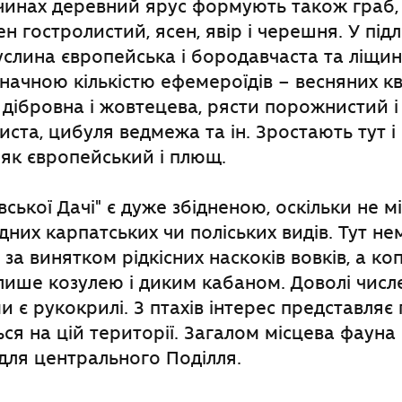
чинах деревний ярус формують також граб,
н гостролистий, ясен, явір і черешня. У підл
слина європейська і бородавчаста та ліщи
значною кількістю ефемероїдів – весняних кві
дібровна і жовтецева, рясти порожнистий і
иста, цибуля ведмежа та ін. Зростають тут і 
як європейський і плющ.
ської Дачі" є дуже збідненою, оскільки не м
них карпатських чи поліських видів. Тут не
 за винятком рідкісних наскоків вовків, а ко
лише козулею і диким кабаном. Доволі чис
и є рукокрилі. З птахів інтерес представляє 
ься на цій території. Загалом місцева фауна 
для центрального Поділля.