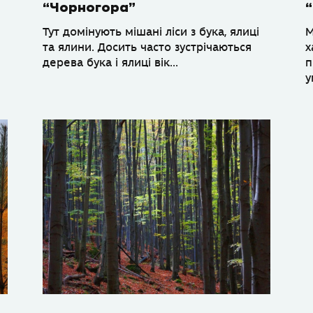
“Чорногора”
Тут домінують мішані ліси з бука, ялиці
М
та ялини. Досить часто зустрічаються
х
дерева бука і ялиці вік...
п
у